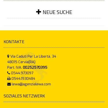
NEUE SUCHE
KONTAKTE
Via Caduti Per La Libertà, 34
48015
Cervia(RA)
Part. IVA.
00252570395
0544.973097
0544.1930484
lewa@agenzialewa.com
SOZIALES NETZWERK