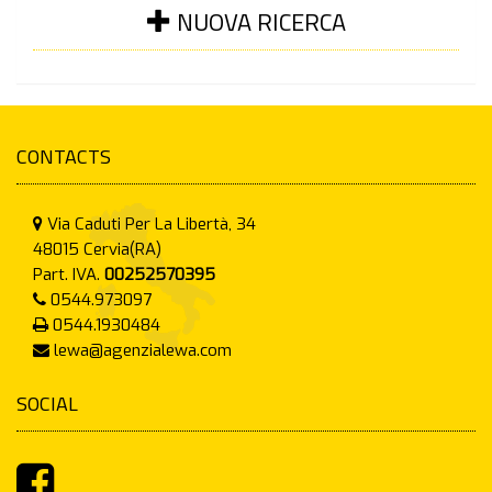
NUOVA RICERCA
CONTACTS
Via Caduti Per La Libertà, 34
48015
Cervia(RA)
Part. IVA.
00252570395
0544.973097
0544.1930484
lewa@agenzialewa.com
SOCIAL