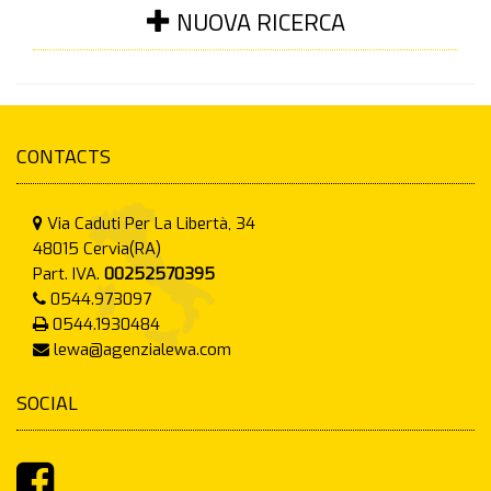
NUOVA RICERCA
CONTACTS
Via Caduti Per La Libertà, 34
48015
Cervia(RA)
Part. IVA.
00252570395
0544.973097
0544.1930484
lewa@agenzialewa.com
SOCIAL