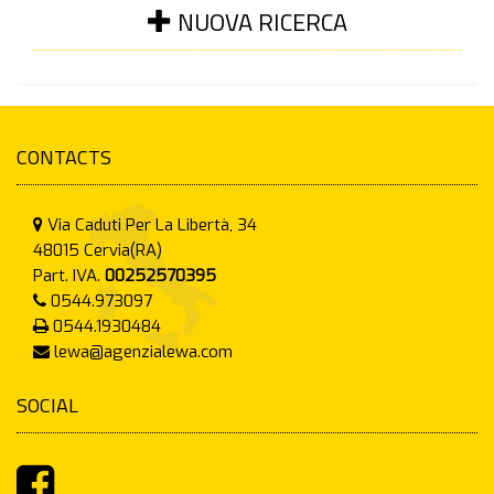
NUOVA RICERCA
CONTACTS
Via Caduti Per La Libertà, 34
48015
Cervia(RA)
Part. IVA.
00252570395
0544.973097
0544.1930484
lewa@agenzialewa.com
SOCIAL