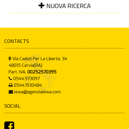
NUOVA RICERCA
CONTACTS
Via Caduti Per La Libertà, 34
48015
Cervia(RA)
Part. IVA.
00252570395
0544.973097
0544.1930484
lewa@agenzialewa.com
SOCIAL