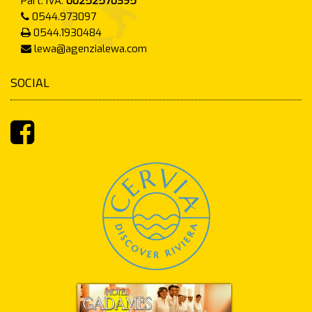
Part. IVA.
00252570395
0544.973097
0544.1930484
lewa@agenzialewa.com
SOCIAL