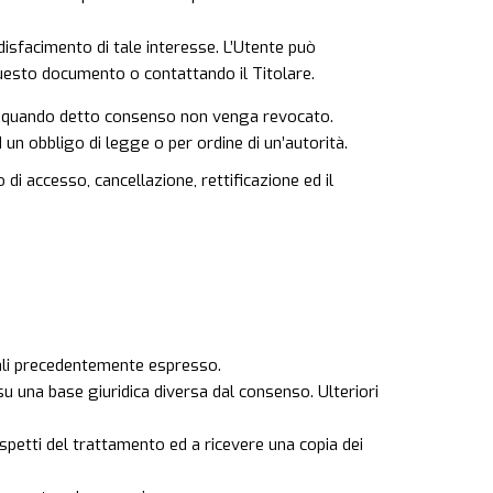
oddisfacimento di tale interesse. L’Utente può
 questo documento o contattando il Titolare.
o a quando detto consenso non venga revocato.
un obbligo di legge o per ordine di un’autorità.
o di accesso, cancellazione, rettificazione ed il
nali precedentemente espresso.
u una base giuridica diversa dal consenso. Ulteriori
 aspetti del trattamento ed a ricevere una copia dei