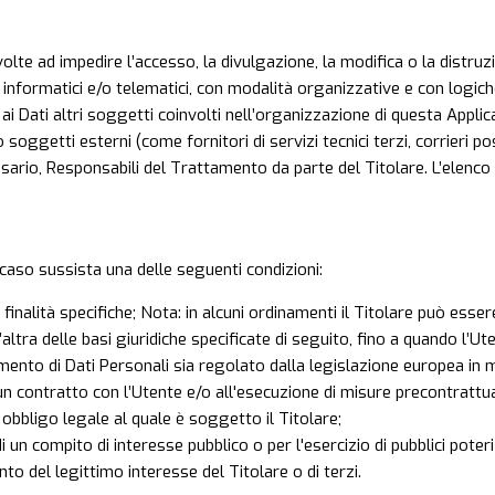
olte ad impedire l’accesso, la divulgazione, la modifica o la distruz
nformatici e/o telematici, con modalità organizzative e con logiche 
o ai Dati altri soggetti coinvolti nell’organizzazione di questa App
soggetti esterni (come fornitori di servizi tecnici terzi, corrieri po
sario, Responsabili del Trattamento da parte del Titolare. L’elenc
in caso sussista una delle seguenti condizioni:
 finalità specifiche; Nota: in alcuni ordinamenti il Titolare può ess
altra delle basi giuridiche specificate di seguito, fino a quando l’U
amento di Dati Personali sia regolato dalla legislazione europea in m
un contratto con l’Utente e/o all'esecuzione di misure precontrattua
obbligo legale al quale è soggetto il Titolare;
un compito di interesse pubblico o per l'esercizio di pubblici poteri d
to del legittimo interesse del Titolare o di terzi.