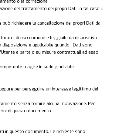
rnamento o la correzione.
zione del trattamento dei propri Dati. In tal caso il
 può richiedere la cancellazione dei propri Dati da
rutturato, di uso comune e leggibile da dispositivo
a disposizione è applicabile quando i Dati sono
l’Utente è parte o su misure contrattuali ad esso
competente o agire in sede giudiziale.
are oppure per perseguire un interesse legittimo del
rattamento senza fornire alcuna motivazione. Per
ezioni di questo documento.
icati in questo documento. Le richieste sono