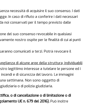
senza necessità di acquisire il suo consenso. I dati
ge. In caso di rifiuto a conferire i dati necessari
o da noi conservati per il tempo previsto dalle
zione del suo consenso revocabile in qualsiasi
mente nostro ospite per le finalità di cui ai punti
 saranno comunicati a terzi. Potrà revocare il
glianza di alcune aree della struttura, individuabili
stro legittimo interesse a tutelare le persone ed i
e incendi e di sicurezza del lavoro. Le immagini
re una settimana. Non sono oggetto di
udiziaria o di polizia giudiziaria.
ifica, o di cancellazione o di limitazione o di
 Regolamento UE n. 679 del 2016).
Può inoltre