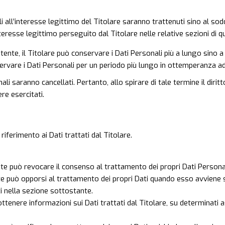
bili all’interesse legittimo del Titolare saranno trattenuti sino al s
interesse legittimo perseguito dal Titolare nelle relative sezioni di
tente, il Titolare può conservare i Dati Personali più a lungo sin
ervare i Dati Personali per un periodo più lungo in ottemperanza ad 
li saranno cancellati. Pertanto, allo spirare di tale termine il diritt
re esercitati.
riferimento ai Dati trattati dal Titolare.
te può revocare il consenso al trattamento dei propri Dati Perso
nte può opporsi al trattamento dei propri Dati quando esso avviene s
ti nella sezione sottostante.
 ottenere informazioni sui Dati trattati dal Titolare, su determinati