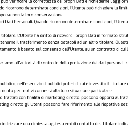
te può verificare la correttezza dei propri Dati e richiederne l’aggio
 ricorrono determinate condizioni, l’Utente può richiedere la limita
copo se non la loro conservazione.
ri Dati Personali. Quando ricorrono determinate condizioni, l’Utente
ro titolare. L’Utente ha diritto di ricevere i propri Dati in formato st
ttenerne il trasferimento senza ostacoli ad un altro titolare. Quest
attamento è basato sul consenso dell’Utente, su un contratto di cui 
lamo all’autorità di controllo della protezione dei dati personali 
ubblico, nell’esercizio di pubblici poteri di cui è investito il Titol
tamento per motivi connessi alla loro situazione particolare.
ero trattati con finalità di marketing diretto, possono opporsi al t
arketing diretto gli Utenti possono fare riferimento alle rispettive s
no indirizzare una richiesta agli estremi di contatto del Titolare ind