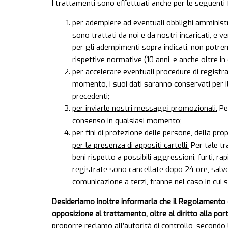
I trattamenti sono effettuati anche per le seguenti f
per adempiere ad eventuali obblighi amministrati
sono trattati da noi e da nostri incaricati, e 
per gli adempimenti sopra indicati, non potremo 
rispettive normative (10 anni, e anche oltre in 
per accelerare eventuali procedure di registraz
momento, i suoi dati saranno conservati per il
precedenti;
per inviarle nostri messaggi promozionali.
Per
consenso in qualsiasi momento;
per fini di protezione delle persone, della pro
per la presenza di appositi cartelli.
Per tale tr
beni rispetto a possibili aggressioni, furti, r
registrate sono cancellate dopo 24 ore, salvo
comunicazione a terzi, tranne nel caso in cui si
Desideriamo inoltre informarla che il Regolamento europ
opposizione al trattamento, oltre al diritto alla port
proporre reclamo all’autorità di controllo, secondo