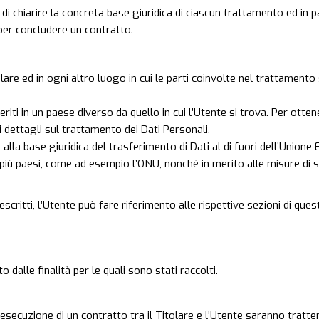
i chiarire la concreta base giuridica di ciascun trattamento ed in p
per concludere un contratto.
lare ed in ogni altro luogo in cui le parti coinvolte nel trattamento 
riti in un paese diverso da quello in cui l’Utente si trova. Per otte
i dettagli sul trattamento dei Dati Personali.
 alla base giuridica del trasferimento di Dati al di fuori dell’Union
o più paesi, come ad esempio l’ONU, nonché in merito alle misure di 
critti, l’Utente può fare riferimento alle rispettive sezioni di qu
o dalle finalità per le quali sono stati raccolti.
ll’esecuzione di un contratto tra il Titolare e l’Utente saranno trat