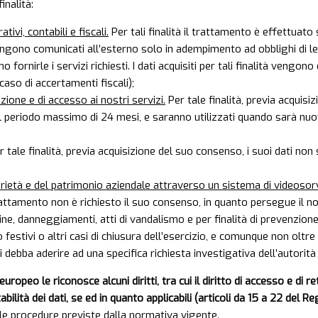
inalità:
vi, contabili e fiscali.
Per tali finalità il trattamento è effettuato 
vengono comunicati all’esterno solo in adempimento ad obblighi di leg
fornirle i servizi richiesti. I dati acquisiti per tali finalità vengon
caso di accertamenti fiscali);
ione e di accesso ai nostri servizi.
Per tale finalità, previa acquisi
 periodo massimo di 24 mesi, e saranno utilizzati quando sarà nuova
 tale finalità, previa acquisizione del suo consenso, i suoi dati non
prietà e del patrimonio aziendale attraverso un sistema di videosorve
attamento non è richiesto il suo consenso, in quanto persegue il no
apine, danneggiamenti, atti di vandalismo e per finalità di prevenzion
 festivi o altri casi di chiusura dell’esercizio, e comunque non olt
 debba aderire ad una specifica richiesta investigativa dell’autorità gi
eo le riconosce alcuni diritti, tra cui il diritto di accesso e di rett
abilità dei dati, se ed in quanto applicabili (articoli da 15 a 22 del
 le procedure previste dalla normativa vigente.