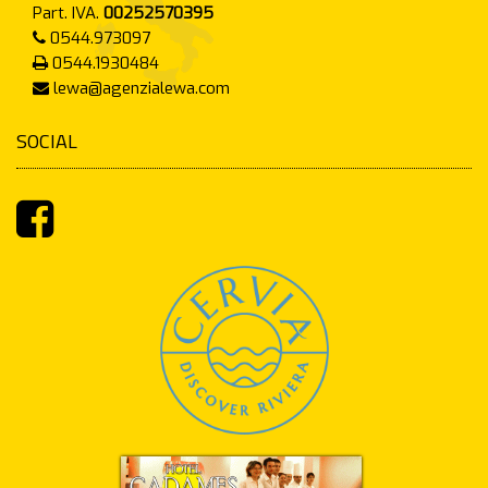
Part. IVA.
00252570395
0544.973097
0544.1930484
lewa@agenzialewa.com
SOCIAL