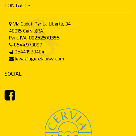
CONTACTS
Via Caduti Per La Libertà, 34
48015
Cervia(RA)
Part. IVA.
00252570395
0544.973097
0544.1930484
lewa@agenzialewa.com
SOCIAL