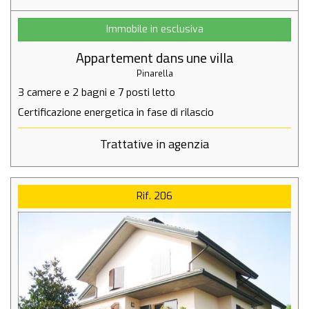
2 ème étage : 2 chambres avec 7 lits, douche/WC,
Immobile in esclusiva
bain/WC, grand balcon
Appartement dans une villa
400 mt du centre
Pinarella
400 mt de la mer
3 camere
e
2 bagni
e
7 posti letto
2000 mt de la Bagno GILDO 216
Certificazione energetica in fase di rilascio
Trattative in agenzia
Rif. 206