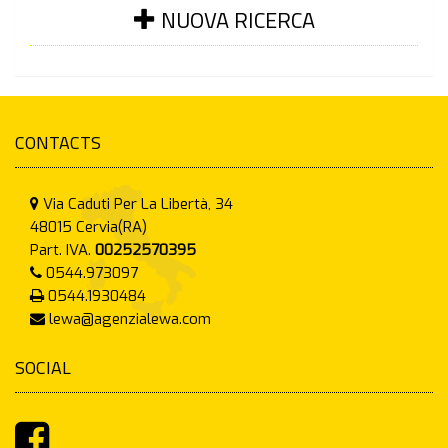
NUOVA RICERCA
CONTACTS
Via Caduti Per La Libertà, 34
48015
Cervia(RA)
Part. IVA.
00252570395
0544.973097
0544.1930484
lewa@agenzialewa.com
SOCIAL