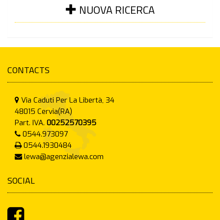
NUOVA RICERCA
CONTACTS
Via Caduti Per La Libertà, 34
48015
Cervia(RA)
Part. IVA.
00252570395
0544.973097
0544.1930484
lewa@agenzialewa.com
SOCIAL