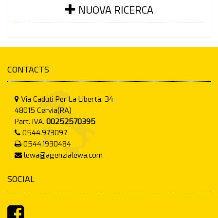
NUOVA RICERCA
CONTACTS
Via Caduti Per La Libertà, 34
48015
Cervia(RA)
Part. IVA.
00252570395
0544.973097
0544.1930484
lewa@agenzialewa.com
SOCIAL