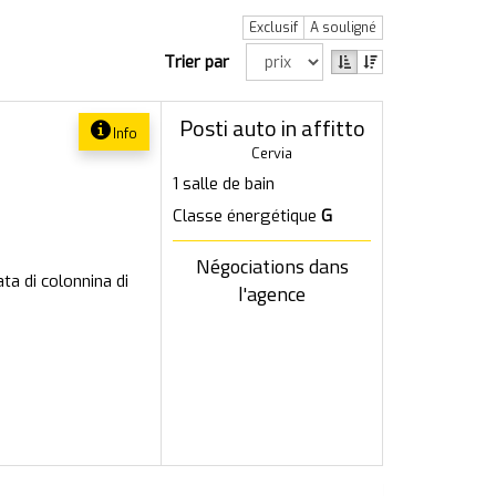
Exclusif
A souligné
Trier par
Posti auto in affitto
Info
Cervia
1 salle de bain
Classe énergétique
G
Négociations dans
ta di colonnina di
l'agence