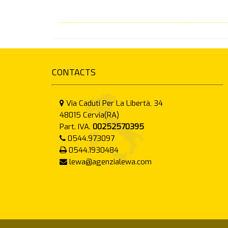
CONTACTS
Via Caduti Per La Libertà, 34
48015
Cervia(RA)
Part. IVA.
00252570395
0544.973097
0544.1930484
lewa@agenzialewa.com