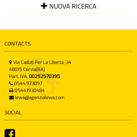
NUOVA RICERCA
CONTACTS
Via Caduti Per La Libertà, 34
48015
Cervia(RA)
Part. IVA.
00252570395
0544.973097
0544.1930484
lewa@agenzialewa.com
SOCIAL