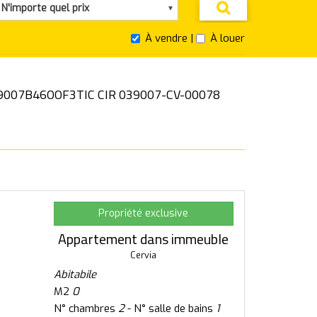
N'importe quel prix
À vendre |
À louer
039007B46OOF3TIC CIR 039007-CV-00078
Propriété exclusive
Appartement dans immeuble
Cervia
Abitabile
M2
0
N° chambres
2
- N° salle de bains
1