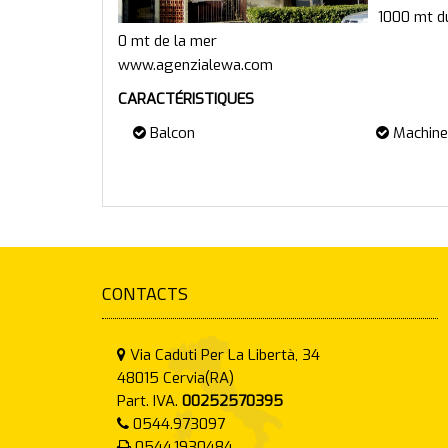
1000 mt d
0 mt de la mer
CARACTÉRISTIQUES
Balcon
Machine 
CONTACTS
Via Caduti Per La Libertà, 34
48015
Cervia(RA)
Part. IVA.
00252570395
0544.973097
0544.1930484