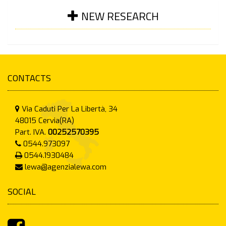
NEW RESEARCH
CONTACTS
Via Caduti Per La Libertà, 34
48015
Cervia(RA)
Part. IVA.
00252570395
0544.973097
0544.1930484
lewa@agenzialewa.com
SOCIAL