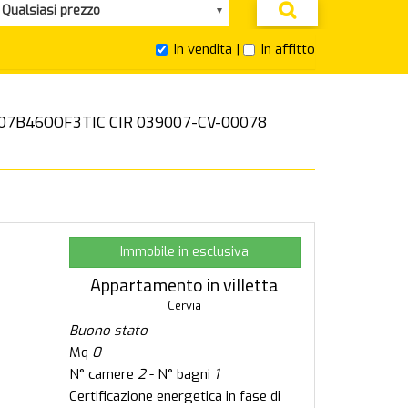
Qualsiasi prezzo
In vendita |
In affitto
9007B46OOF3TIC CIR 039007-CV-00078
Immobile in esclusiva
Appartamento in villetta
Cervia
Buono stato
Mq
0
N° camere
2
- N° bagni
1
Certificazione energetica in fase di