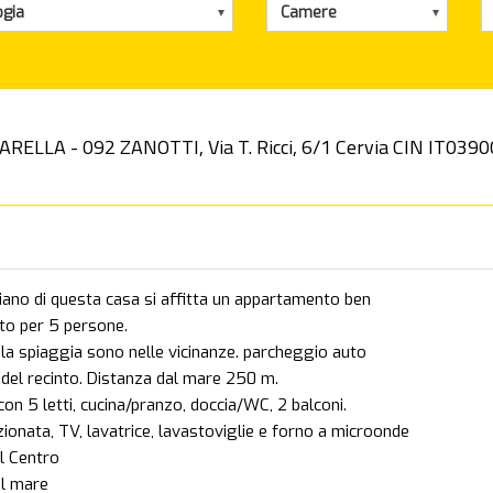
ogia
Camere
LLA - 092 ZANOTTI, Via T. Ricci, 6/1 Cervia CIN IT03
iano di questa casa si affitta un appartamento ben
to per 5 persone.
e la spiaggia sono nelle vicinanze. parcheggio auto
o del recinto. Distanza dal mare 250 m.
on 5 letti, cucina/pranzo, doccia/WC, 2 balconi.
zionata, TV, lavatrice, lavastoviglie e forno a microonde
l Centro
l mare