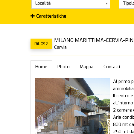
Località
Tipol
Caratteristiche
MILANO MARITTIMA-CERVIA-PINARE
Rif. 092
Cervia
Home
Photo
Mappa
Contatti
Al primo p
ammobilia
Il centro 
all’intern
2 camere c
Aria condi
800 mt da
250 mt da