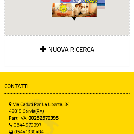
NUOVA RICERCA
CONTATTI
Via Caduti Per La Libertà, 34
48015
Cervia(RA)
Part. IVA.
00252570395
0544.973097
0544.1930484