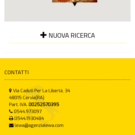
NUOVA RICERCA
CONTATTI
Via Caduti Per La Libertà, 34
48015
Cervia(RA)
Part. IVA.
00252570395
0544.973097
0544.1930484
lewa@agenzialewa.com