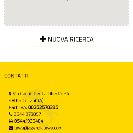
NUOVA RICERCA
CONTATTI
Via Caduti Per La Libertà, 34
48015
Cervia(RA)
Part. IVA.
00252570395
0544.973097
0544.1930484
lewa@agenzialewa.com