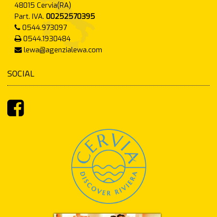
48015
Cervia(RA)
Part. IVA.
00252570395
0544.973097
0544.1930484
lewa@agenzialewa.com
SOCIAL